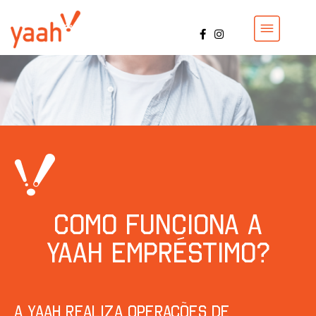
Como funciona a
Yaah Empréstimo?
A YAAH realiza operações de