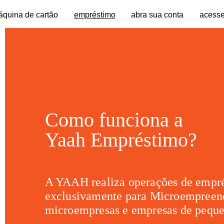
quina de cartão
empréstimo
abra sua conta
acesse
Como funciona a
Yaah Empréstimo?
A YAAH realiza operações de empré
exclusivamente para Microempreend
microempresas e empresas de peque