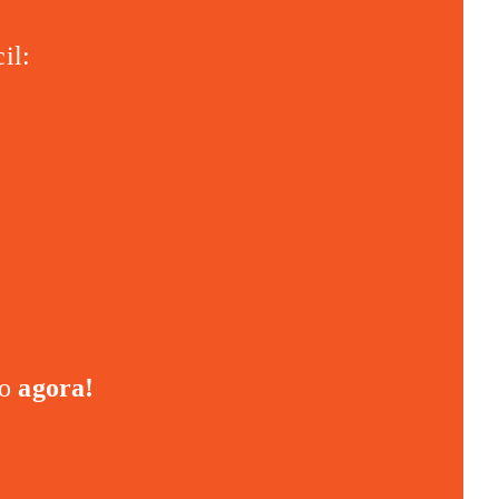
il:
ão
agora!