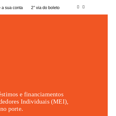
 a sua conta
2° via do boleto
stimos e financiamentos
edores Individuais (MEI),
no porte.